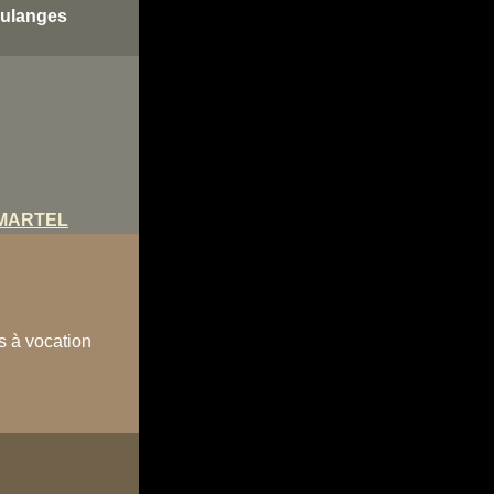
oulanges
 MARTEL
s à vocation