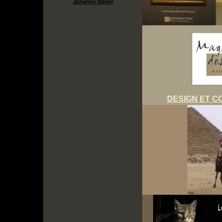
Johanne Martel
DESIGN ET C